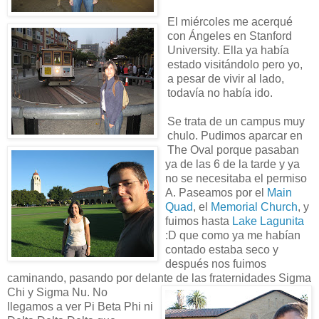
El miércoles me acerqué
con Ángeles en Stanford
University. Ella ya había
estado visitándolo pero yo,
a pesar de vivir al lado,
todavía no había ido.
Se trata de un campus muy
chulo. Pudimos aparcar en
The Oval porque pasaban
ya de las 6 de la tarde y ya
no se necesitaba el permiso
A. Paseamos por el
Main
Quad
, el
Memorial Church
, y
fuimos hasta
Lake Lagunita
:D que como ya me habían
contado estaba seco y
después nos fuimos
caminando, pasando por delante de las fraternidades Sigma
Chi y Sigma Nu.
No
llegamos a ver Pi Beta Phi ni