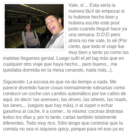
Vale, sí ... Esta sería la
manera fácil de empezar si
lo hubiese hecho bien y
hubiera escrito este post
justo cuando llegué hace ya
una semana :D:D:D pero
ahora no me vale, lo sé (Por
cierto, que todo el viaje fue
muy bien y tanto yo como las
maletas llegamos genial. Luego sufrí el jet lag más que en
cualquier otro viaje que haya hecho... pero bueno... me
quedaba dormida en la mesa cenando, nada más...).
Siguiendo: La excusa es que no da tiempo a nada. Me
parece divertido hacer cosas normalmente rutinarias como
conducir un coche con cambio automático por las calles de
aquí, es decir: las
avenues
, las
drives
, las
streets
, las
roads
,
las
lanes
,... (seguro que hay más), ir al super o echar
gasolina al coche. Ir a comer... lo mismo: cocinas distintas
todos los días y, por lo tanto, cartas también totalmente
diferentes. Todo muy rico. Sólo tengo que controlar que la
comida no sea ni siquiera
spicy
, porque para mí eso ya es