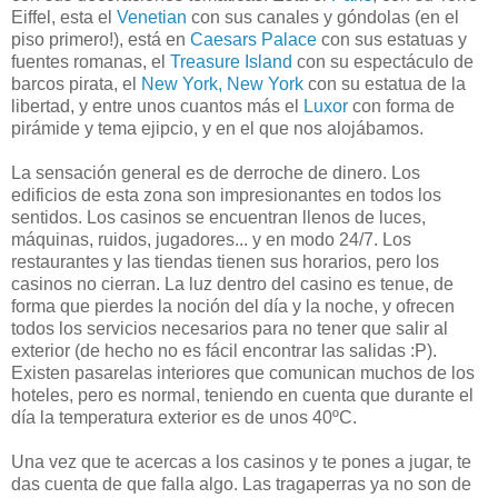
Eiffel, esta el
Venetian
con sus canales y góndolas (en el
piso primero!), está en
Caesars Palace
con sus estatuas y
fuentes romanas, el
Treasure Island
con su espectáculo de
barcos pirata, el
New York, New York
con su estatua de la
libertad, y entre unos cuantos más el
Luxor
con forma de
pirámide y tema ejipcio, y en el que nos alojábamos.
La sensación general es de derroche de dinero. Los
edificios de esta zona son impresionantes en todos los
sentidos. Los casinos se encuentran llenos de luces,
máquinas, ruidos, jugadores... y en modo 24/7. Los
restaurantes y las tiendas tienen sus horarios, pero los
casinos no cierran. La luz dentro del casino es tenue, de
forma que pierdes la noción del día y la noche, y ofrecen
todos los servicios necesarios para no tener que salir al
exterior (de hecho no es fácil encontrar las salidas :P).
Existen pasarelas interiores que comunican muchos de los
hoteles, pero es normal, teniendo en cuenta que durante el
día la temperatura exterior es de unos 40ºC.
Una vez que te acercas a los casinos y te pones a jugar, te
das cuenta de que falla algo. Las tragaperras ya no son de