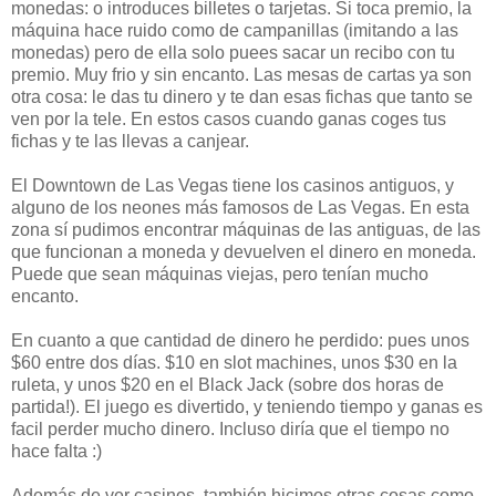
monedas: o introduces billetes o tarjetas. Si toca premio, la
máquina hace ruido como de campanillas (imitando a las
monedas) pero de ella solo puees sacar un recibo con tu
premio. Muy frio y sin encanto. Las mesas de cartas ya son
otra cosa: le das tu dinero y te dan esas fichas que tanto se
ven por la tele. En estos casos cuando ganas coges tus
fichas y te las llevas a canjear.
El Downtown de Las Vegas tiene los casinos antiguos, y
alguno de los neones más famosos de Las Vegas. En esta
zona sí pudimos encontrar máquinas de las antiguas, de las
que funcionan a moneda y devuelven el dinero en moneda.
Puede que sean máquinas viejas, pero tenían mucho
encanto.
En cuanto a que cantidad de dinero he perdido: pues unos
$60 entre dos días. $10 en slot machines, unos $30 en la
ruleta, y unos $20 en el Black Jack (sobre dos horas de
partida!). El juego es divertido, y teniendo tiempo y ganas es
facil perder mucho dinero. Incluso diría que el tiempo no
hace falta :)
Además de ver casinos, también hicimos otras cosas como