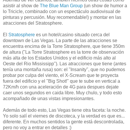
asistir al show de
The Blue Man Group
(un show de humor a
lo Tricicle, combinado con un espectáculo audiovisual de
pinturas y percusión. Muy recomendable!) y montar en las
atracciones del Stratosphere.
El
Stratosphere
es un hotel/casino situado cerca del
downtown de Las Vegas. La parte de las atracciones se
encuentra encima de la Torre Stratosphere, que tiene 350m
de altura ("La Torre Stratosphere es la torre de observación
más alta de los Estados Unidos y el edificio más alto al
Oeste del Rio Mississipp"). Las atracciones que tiene (antes
tenía una montaña rusa) son: el "Insanity", que no pudemos
probar por culpa del viento, el X-Scream que te proyecta
fuera del edificio y el "Big Shot!" que te sube en vertical a
72Km/h con una aceleración de 4G para despues dejate
caer unos segundos en caida libre. Muy chulo, y todo esto
acompañado de unas vistas impresionantes.
Además de todo esto, Las Vegas tiene otra faceta: la noche.
Yo solo salí el viernes de discoteca, y la verdad es que es...
diferente. En muchos sentidos la gente está descontrolada,
pero no voy a entrar en detalles :)