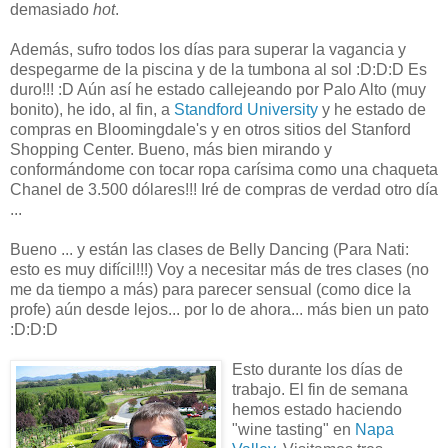
demasiado
hot
.
Además, sufro todos los días para superar la vagancia y
despegarme de la piscina y de la tumbona al sol :D:D:D Es
duro!!! :D Aún así he estado callejeando por Palo Alto (muy
bonito), he ido, al fin, a
Standford University
y he estado de
compras en Bloomingdale's y en otros sitios del Stanford
Shopping Center. Bueno, más bien mirando y
conformándome con tocar ropa carísima como una chaqueta
Chanel de 3.500 dólares!!! Iré de compras de verdad otro día
...
Bueno ... y están las clases de Belly Dancing (Para Nati:
esto es muy difícil!!!) Voy a necesitar más de tres clases (no
me da tiempo a más) para parecer sensual (como dice la
profe) aún desde lejos... por lo de ahora... más bien un pato
:D:D:D
Esto durante los días de
trabajo. El fin de semana
hemos estado haciendo
"wine tasting" en
Napa