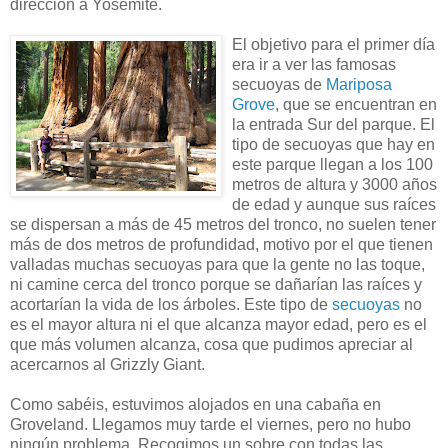
dirección a Yosemite.
El objetivo para el primer día
era ir a ver las famosas
secuoyas de
Mariposa
Grove
, que se encuentran en
la entrada Sur del parque. El
tipo de secuoyas que hay en
este parque llegan a los 100
metros de altura y 3000 años
de edad y aunque sus raíces
se dispersan a más de 45 metros del tronco, no suelen tener
más de dos metros de profundidad, motivo por el que tienen
valladas muchas secuoyas para que la gente no las toque,
ni camine cerca del tronco porque se dañarían las raíces y
acortarían la vida de los árboles. Este tipo de
secuoyas
no
es el mayor altura ni el que alcanza mayor edad, pero es el
que más volumen alcanza, cosa que pudimos apreciar al
acercarnos al Grizzly Giant.
Como sabéis, estuvimos alojados en una cabaña en
Groveland. Llegamos muy tarde el viernes, pero no hubo
ningún problema. Recogimos un sobre con todas las