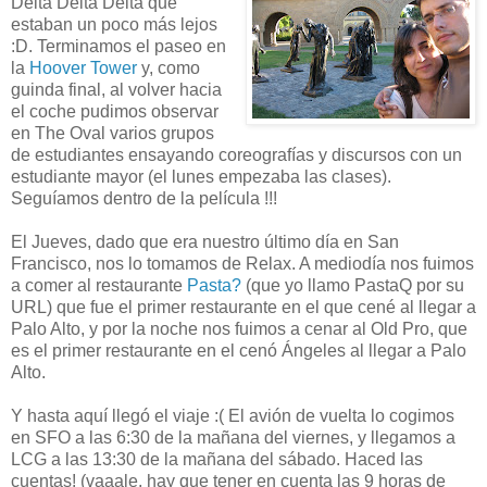
Delta Delta Delta que
estaban un poco más lejos
:D. Terminamos el paseo en
la
Hoover Tower
y, como
guinda final, al volver hacia
el coche pudimos observar
en The Oval varios grupos
de estudiantes ensayando coreografías y discursos con un
estudiante mayor (el lunes empezaba las clases).
Seguíamos dentro de la película !!!
El Jueves, dado que era nuestro último día en San
Francisco, nos lo tomamos de Relax. A mediodía nos fuimos
a comer al restaurante
Pasta?
(que yo llamo PastaQ por su
URL) que fue el primer restaurante en el que cené al llegar a
Palo Alto, y por la noche nos fuimos a cenar al Old Pro, que
es el primer restaurante en el cenó Ángeles al llegar a Palo
Alto.
Y hasta aquí llegó el viaje :( El avión de vuelta lo cogimos
en SFO a las 6:30 de la mañana del viernes, y llegamos a
LCG a las 13:30 de la mañana del sábado. Haced las
cuentas! (vaaale, hay que tener en cuenta las 9 horas de