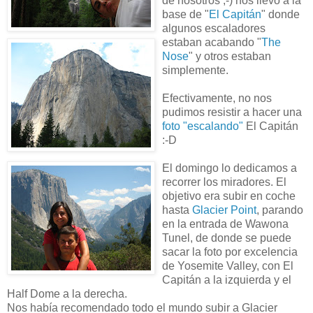
de nosotros ;-) nos llevó a la
base de "
El Capitán
" donde
algunos escaladores
estaban acabando "
The
Nose
" y otros estaban
simplemente.
Efectivamente, no nos
pudimos resistir a hacer una
foto "escalando"
El Capitán
:-D
El domingo lo dedicamos a
recorrer los miradores. El
objetivo era subir en coche
hasta
Glacier Point
, parando
en la entrada de Wawona
Tunel, de donde se puede
sacar la foto por excelencia
de Yosemite Valley, con El
Capitán a la izquierda y el
Half Dome a la derecha.
Nos había recomendado todo el mundo subir a Glacier