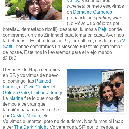
Valley
. Visitamos tres
wineries
: primero estuvimos
en
Domaine Carneros
probando un
sparking wine
(Le Rêve... 85 dólares por
botella... demasiado rico!!!); después, fuimos a
Peju
donde
compramos un vino Zinfandel para tomar en casa. Ayer nos
la bebimos... Estaba de vicio !!!; y, por último, nos fuimos a
V.
Sattui
donde compramos un Moscato Frizzante para tomar
de postre. Este nos lo llevaremos para el viejo mundo
:D:D:D
Después de Napa cenamos
en SF, y volvimos de nuevo
el domingo: las
Painted
Ladies
, el
Civic Center
, el
Golden Gate
,
Embarcadero
y
La
Marina
fue lo que nos dio
tiempo a ver, aunque
también pasamos en coche
por
Castro
,
Mision
, etc.
Volvimos el martes, pero no de turismo. Nos fuimos al imax
a ver
The Dark Knight
. Volveremos a SF, por lo menos, a